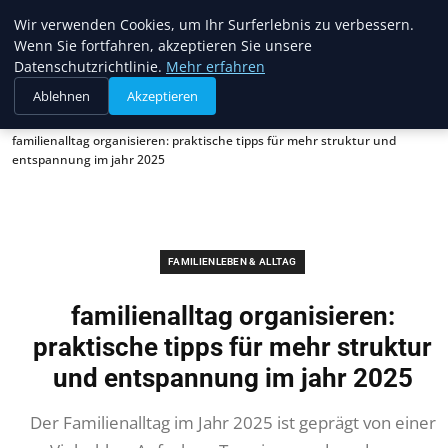
Trendcycles
Wir verwenden Cookies, um Ihr Surferlebnis zu verbessern.
Wenn Sie fortfahren, akzeptieren Sie unsere
Datenschutzrichtlinie.
Mehr erfahren
Ablehnen
Akzeptieren
Startseite
Familienleben & Alltag
familienalltag organisieren: praktische tipps für mehr struktur und
entspannung im jahr 2025
FAMILIENLEBEN & ALLTAG
familienalltag organisieren:
praktische tipps für mehr struktur
und entspannung im jahr 2025
Der Familienalltag im Jahr 2025 ist geprägt von einer