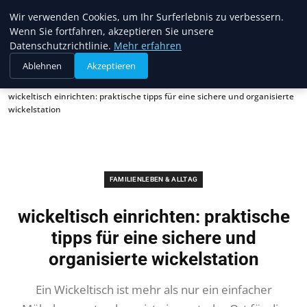
Trendcycles
Wir verwenden Cookies, um Ihr Surferlebnis zu verbessern.
Wenn Sie fortfahren, akzeptieren Sie unsere
Datenschutzrichtlinie.
Mehr erfahren
Ablehnen
Akzeptieren
Startseite
Familienleben & Alltag
wickeltisch einrichten: praktische tipps für eine sichere und organisierte
wickelstation
FAMILIENLEBEN & ALLTAG
wickeltisch einrichten: praktische
tipps für eine sichere und
organisierte wickelstation
Ein Wickeltisch ist mehr als nur ein einfacher