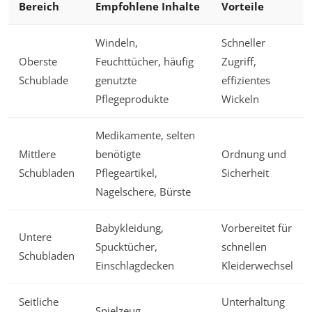
Bereich
Empfohlene Inhalte
Vorteile
Windeln,
Schneller
Oberste
Feuchttücher, häufig
Zugriff,
Schublade
genutzte
effizientes
Pflegeprodukte
Wickeln
Medikamente, selten
Mittlere
benötigte
Ordnung und
Schubladen
Pflegeartikel,
Sicherheit
Nagelschere, Bürste
Babykleidung,
Vorbereitet für
Untere
Spucktücher,
schnellen
Schubladen
Einschlagdecken
Kleiderwechsel
Seitliche
Unterhaltung
Spielzeug,