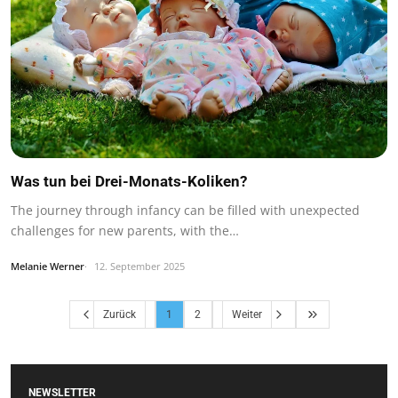
Was tun bei Drei-Monats-Koliken?
The journey through infancy can be filled with unexpected
challenges for new parents, with the…
Melanie Werner
12. September 2025
Zurück
1
2
Weiter
NEWSLETTER