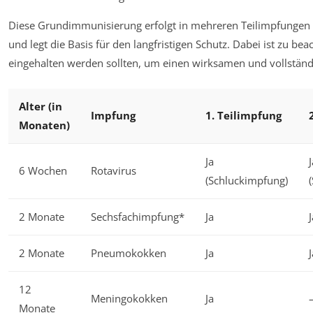
Diese Grundimmunisierung erfolgt in mehreren Teilimpfungen (m
und legt die Basis für den langfristigen Schutz. Dabei ist zu b
eingehalten werden sollten, um einen wirksamen und vollständ
Alter (in
Impfung
1. Teilimpfung
Monaten)
Ja
J
6 Wochen
Rotavirus
(Schluckimpfung)
2 Monate
Sechsfachimpfung*
Ja
J
2 Monate
Pneumokokken
Ja
J
12
Meningokokken
Ja
Monate