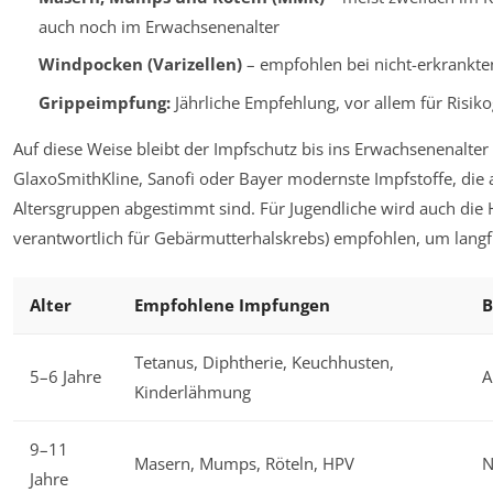
auch noch im Erwachsenenalter
Windpocken (Varizellen)
– empfohlen bei nicht-erkrankte
Grippeimpfung:
Jährliche Empfehlung, vor allem für Risik
Auf diese Weise bleibt der Impfschutz bis ins Erwachsenenalter
GlaxoSmithKline, Sanofi oder Bayer modernste Impfstoffe, die 
Altersgruppen abgestimmt sind. Für Jugendliche wird auch di
verantwortlich für Gebärmutterhalskrebs) empfohlen, um langfr
Alter
Empfohlene Impfungen
B
Tetanus, Diphtherie, Keuchhusten,
5–6 Jahre
A
Kinderlähmung
9–11
Masern, Mumps, Röteln, HPV
N
Jahre