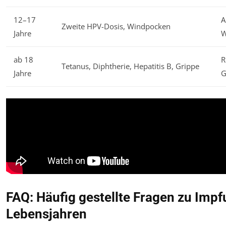
12–17
A
Zweite HPV-Dosis, Windpocken
Jahre
W
ab 18
R
Tetanus, Diphtherie, Hepatitis B, Grippe
Jahre
G
FAQ: Häufig gestellte Fragen zu Impf
Lebensjahren