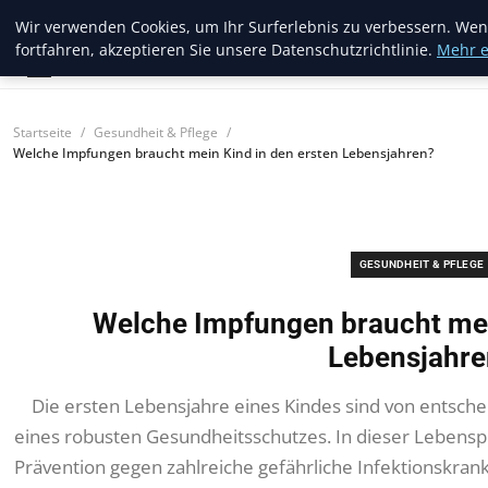
Trendcycles
Wir verwenden Cookies, um Ihr Surferlebnis zu verbessern. Wen
fortfahren, akzeptieren Sie unsere Datenschutzrichtlinie.
Mehr e
Startseite
Gesundheit & Pflege
Welche Impfungen braucht mein Kind in den ersten Lebensjahren?
GESUNDHEIT & PFLEGE
Welche Impfungen braucht mei
Lebensjahre
Die ersten Lebensjahre eines Kindes sind von entsche
eines robusten Gesundheitsschutzes. In dieser Lebens
Prävention gegen zahlreiche gefährliche Infektionskrank