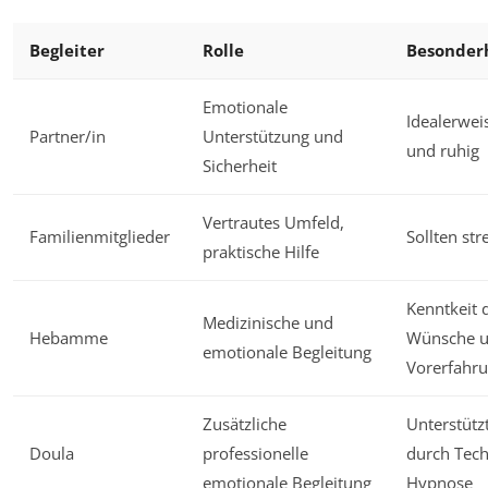
Begleiter
Rolle
Besonder
Emotionale
Idealerwei
Partner/in
Unterstützung und
und ruhig
Sicherheit
Vertrautes Umfeld,
Familienmitglieder
Sollten str
praktische Hilfe
Kenntkeit 
Medizinische und
Hebamme
Wünsche 
emotionale Begleitung
Vorerfahr
Zusätzliche
Unterstütz
Doula
professionelle
durch Tech
emotionale Begleitung
Hypnose