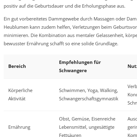
positiv auf die Geburtsdauer und die Erholungsphase aus.
Ein gut vorbereitetes Dammgewebe durch Massagen oder Dam
Heublumen kann zudem helfen, Verletzungen beim Geburtsvor
minimieren. Die Kombination aus mentaler Gelassenheit, körpe
bewusster Ernährung schafft so eine solide Grundlage.
Empfehlungen für
Bereich
Nut
Schwangere
Verb
Körperliche
Schwimmen, Yoga, Walking,
Kond
Aktivität
Schwangerschaftsgymnastik
Sch
Obst, Gemüse, Eisenreiche
Ausd
Ernährung
Lebensmittel, ungesättigte
geri
Fettsäuren
Komp