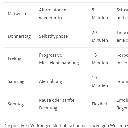
Affirmationen
5
Selbs
Mittwoch
wiederholen
Minuten
aufb
20
Tiefe
Donnerstag
Selbsthypnose
Minuten
errei
Progressive
15
Körp
Freitag
Muskelentspannung
Minuten
lösen
10
Samstag
Atemübung
Routi
Minuten
Pause oder sanfte
Erhol
Sonntag
Flexibel
Dehnung
Regen
Die positiven Wirkungen sind oft schon nach wenigen Wochen 