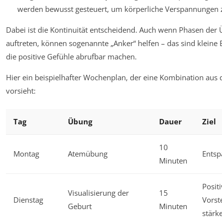
werden bewusst gesteuert, um körperliche Verspannungen z
Dabei ist die Kontinuität entscheidend. Auch wenn Phasen der
auftreten, können sogenannte „Anker“ helfen – das sind kleine 
die positive Gefühle abrufbar machen.
Hier ein beispielhafter Wochenplan, der eine Kombination aus
vorsieht:
Tag
Übung
Dauer
Ziel
10
Montag
Atemübung
Entsp
Minuten
Posit
Visualisierung der
15
Dienstag
Vorst
Geburt
Minuten
stärk