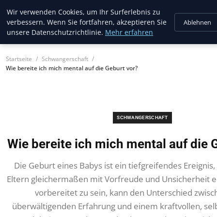
Trendcycles
Wir verwenden Cookies, um Ihr Surferlebnis zu
verbessern. Wenn Sie fortfahren, akzeptieren Sie
Ablehnen
unsere Datenschutzrichtlinie.
Mehr erfahren
Startseite
Schwangerschaft
Wie bereite ich mich mental auf die Geburt vor?
SCHWANGERSCHAFT
Wie bereite ich mich mental auf die 
Die Geburt eines Babys ist ein tiefgreifendes Ereigni
Eltern gleichermaßen mit Vorfreude und Unsicherheit er
vorbereitet zu sein, kann den Unterschied zwisc
überwältigenden Erfahrung und einem kraftvollen, se