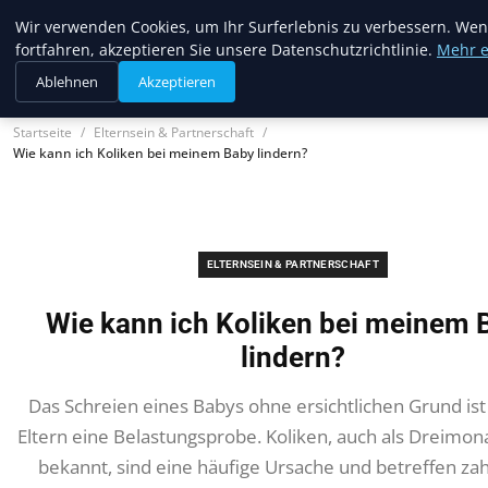
Trendcycles
Wir verwenden Cookies, um Ihr Surferlebnis zu verbessern. Wen
fortfahren, akzeptieren Sie unsere Datenschutzrichtlinie.
Mehr e
Ablehnen
Akzeptieren
Startseite
Elternsein & Partnerschaft
Wie kann ich Koliken bei meinem Baby lindern?
ELTERNSEIN & PARTNERSCHAFT
Wie kann ich Koliken bei meinem 
lindern?
Das Schreien eines Babys ohne ersichtlichen Grund ist 
Eltern eine Belastungsprobe. Koliken, auch als Dreimon
bekannt, sind eine häufige Ursache und betreffen zah