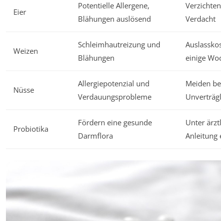
Potentielle Allergene,
Verzichten
Eier
Blähungen auslösend
Verdacht
Schleimhautreizung und
Auslasskos
Weizen
Blähungen
einige Wo
Allergiepotenzial und
Meiden be
Nüsse
Verdauungsprobleme
Unverträgl
Fördern eine gesunde
Unter ärzt
Probiotika
Darmflora
Anleitung 