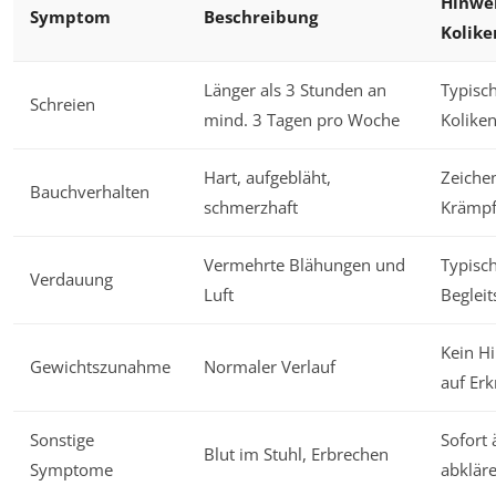
Hinwei
Symptom
Beschreibung
Kolike
Länger als 3 Stunden an
Typisch
Schreien
mind. 3 Tagen pro Woche
Kolike
Hart, aufgebläht,
Zeiche
Bauchverhalten
schmerzhaft
Krämp
Vermehrte Blähungen und
Typisc
Verdauung
Luft
Beglei
Kein H
Gewichtszunahme
Normaler Verlauf
auf Er
Sonstige
Sofort 
Blut im Stuhl, Erbrechen
Symptome
abklär