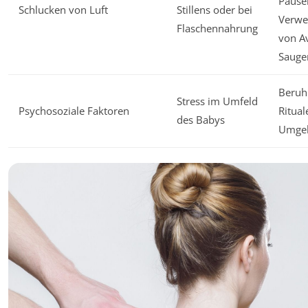
Pause
Schlucken von Luft
Stillens oder bei
Verw
Flaschennahrung
von A
Sauge
Beruh
Stress im Umfeld
Psychosoziale Faktoren
Ritual
des Babys
Umge