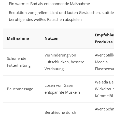
Ein warmes Bad als entspannende Maßnahme
Reduktion von grellem Licht und lauten Geräuschen, stattd
beruhigendes weißes Rauschen abspielen
Empfohle
Maßnahme
Nutzen
Produkte
Verhinderung von
Avent Still
Schonende
Luftschlucken, bessere
Medela
Fütterhaltung
Verdauung
Flaschens
Weleda Ba
Lösen von Gasen,
Bauchmassage
Wickelzau
entspannte Muskeln
Kümmelöl
Avent Schn
Beruhigung durch