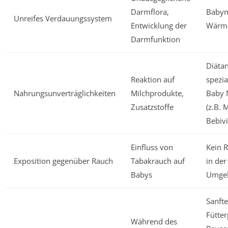
Darmflora,
Babym
Unreifes Verdauungssystem
Entwicklung der
Wärme
Darmfunktion
Diäta
Reaktion auf
spezia
Nahrungsunverträglichkeiten
Milchprodukte,
Baby 
Zusatzstoffe
(z.B. 
Bebivi
Einfluss von
Kein 
Exposition gegenüber Rauch
Tabakrauch auf
in der
Babys
Umge
Sanfte
Fütter
Während des