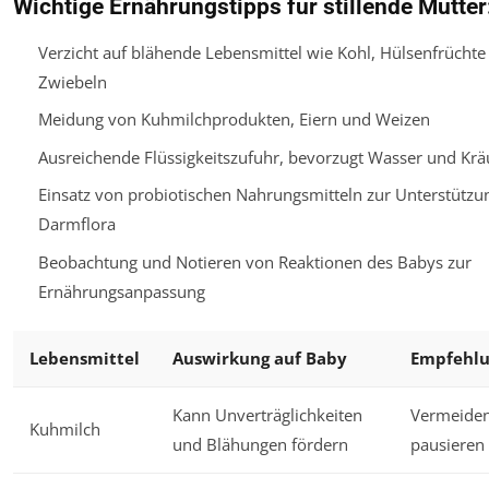
Wichtige Ernährungstipps für stillende Mütter
Verzicht auf blähende Lebensmittel wie Kohl, Hülsenfrüchte
Zwiebeln
Meidung von Kuhmilchprodukten, Eiern und Weizen
Ausreichende Flüssigkeitszufuhr, bevorzugt Wasser und Krä
Einsatz von probiotischen Nahrungsmitteln zur Unterstützu
Darmflora
Beobachtung und Notieren von Reaktionen des Babys zur
Ernährungsanpassung
Lebensmittel
Auswirkung auf Baby
Empfehl
Kann Unverträglichkeiten
Vermeiden
Kuhmilch
und Blähungen fördern
pausieren