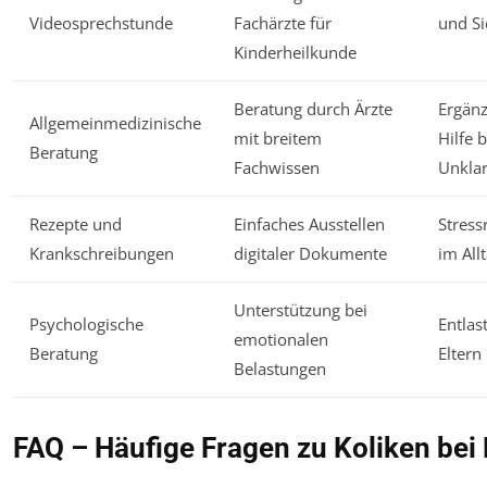
Videosprechstunde
Fachärzte für
und Si
Kinderheilkunde
Beratung durch Ärzte
Ergän
Allgemeinmedizinische
mit breitem
Hilfe b
Beratung
Fachwissen
Unklar
Rezepte und
Einfaches Ausstellen
Stress
Krankschreibungen
digitaler Dokumente
im All
Unterstützung bei
Psychologische
Entlas
emotionalen
Beratung
Eltern
Belastungen
FAQ – Häufige Fragen zu Koliken bei