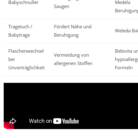
Babyschnuller
Medela
Saugen
Beruhigun
Tragetuch /
Fördert Nähe und
Weleda Ba
Babytrage
Beruhigung
Flaschenwechsel
Bebivita u
Vermeidung von
bei
hypoaller
allergenen Stoffen
Unverträglichkeit
Formeln