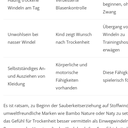
beginnen, o
Windeln am Tag
Blasenkontrolle
Zwang
Übergang v
Unwohlsein bei
Kind zeigt Wunsch
Windeln zu
nasser Windel
nach Trockenheit
Trainingsho
erwägen
Körperliche und
Selbstständiges An-
motorische
Diese Fähigk
und Ausziehen von
Fähigkeiten
spielerisch 
Kleidung
vorhanden
Es ist ratsam, zu Beginn der Sauberkeitserziehung auf Stoffwin
umweltfreundliche Marken wie Bambo Nature oder Naty zu set
das Gefühl für Trockenheit besser vermitteln als Einwegwindel