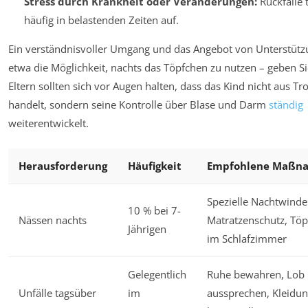
Stress durch Krankheit oder Veränderungen:
Rückfälle 
häufig in belastenden Zeiten auf.
Ein verständnisvoller Umgang und das Angebot von Unterstütz
etwa die Möglichkeit, nachts das Töpfchen zu nutzen – geben Si
Eltern sollten sich vor Augen halten, dass das Kind nicht aus Tro
handelt, sondern seine Kontrolle über Blase und Darm
ständig
weiterentwickelt.
Herausforderung
Häufigkeit
Empfohlene Maßn
Spezielle Nachtwinde
10 % bei 7-
Nässen nachts
Matratzenschutz, Tö
Jährigen
im Schlafzimmer
Gelegentlich
Ruhe bewahren, Lob
Unfälle tagsüber
im
aussprechen, Kleidu