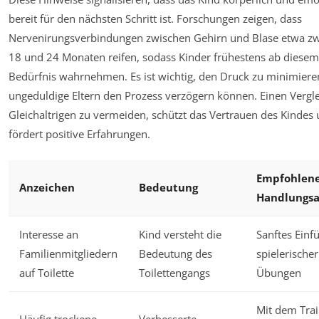
bereit für den nächsten Schritt ist. Forschungen zeigen, dass
Nervenirungsverbindungen zwischen Gehirn und Blase etwa z
18 und 24 Monaten reifen, sodass Kinder frühestens ab diesem 
Bedürfnis wahrnehmen. Es ist wichtig, den Druck zu minimiere
ungeduldige Eltern den Prozess verzögern können. Einen Vergle
Gleichaltrigen zu vermeiden, schützt das Vertrauen des Kindes
fördert positive Erfahrungen.
Empfohlen
Anzeichen
Bedeutung
Handlungsa
Interesse an
Kind versteht die
Sanftes Einf
Familienmitgliedern
Bedeutung des
spielerischer
auf Toilette
Toilettengangs
Übungen
Mit dem Trai
Häufig trockene
Verbesserte